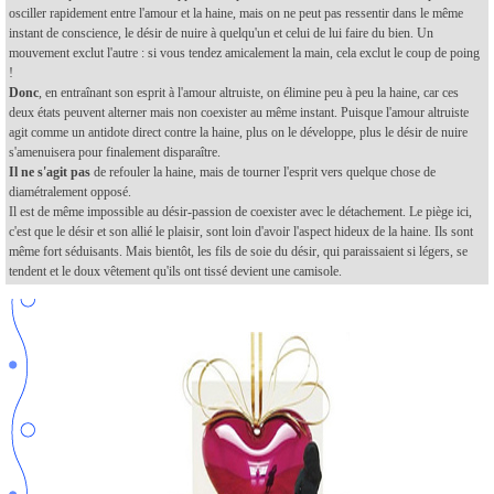
osciller rapidement entre l'amour et la haine, mais on ne peut pas ressentir dans le même
instant de conscience, le désir de nuire à quelqu'un et celui de lui faire du bien. Un
mouvement exclut l'autre : si vous tendez amicalement la main, cela exclut le coup de poing
!
Donc
, en entraînant son esprit à l'amour altruiste, on élimine peu à peu la haine, car ces
deux états peuvent alterner mais non coexister au même instant. Puisque l'amour altruiste
agit comme un antidote direct contre la haine, plus on le développe, plus le désir de nuire
s'amenuisera pour finalement disparaître.
Il ne s'agit pas
de refouler la haine, mais de tourner l'esprit vers quelque chose de
diamétralement opposé.
Il est de même impossible au désir-passion de coexister avec le détachement. Le piège ici,
c'est que le désir et son allié le plaisir, sont loin d'avoir l'aspect hideux de la haine. Ils sont
même fort séduisants. Mais bientôt, les fils de soie du désir, qui paraissaient si légers, se
tendent et le doux vêtement qu'ils ont tissé devient une camisole.