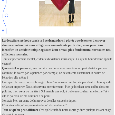
La deuxième méthode consiste à se demander si, plutôt que de tenter d'enrayer
chaque émotion qui nous afflige avec son antidote particulier, nous pourrions
identifier un antidote unique agissant à un niveau plus fondamental sur toutes nos
afflictions mentales.
Tout est phénomène mental, et dénué d'existence intrinsèque. Ce que le bouddhisme appelle
vacuité.
Que va-t-il se passer si
, au contraire de contrecarrer une émotion perturbatrice par son
contraire, la colère par la patience par exemple, on se contente d'examiner la nature de
l'émotion elle-même ?
Exemple : la colère nous submerge. On a l'impression que l'on n'a pas d'autre choix que de
se laisser emporter. Nous observons attentivement : Puis-je localiser cette colère dans ma
poitrine, mon cœur ou ma tête ? S'il semble que oui, à-t-elle une couleur, une forme ? A-t-
elle le pouvoir de me dominer à ce point ?
Je serais bien en peine de lui trouver de telles caractéristiques.
D'où vient-elle, où se poursuit-elle, où disparaît-elle ?
Tout ce qu'on peut affirmer
c'est qu'elle naît de notre esprit, y dure quelque instant et s'y
dissout à nouveau.