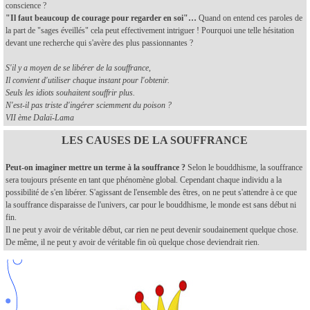
conscience ?
"Il faut beaucoup de courage pour regarder en soi"…
Quand on entend ces paroles de
la part de "sages éveillés" cela peut effectivement intriguer ! Pourquoi une telle hésitation
devant une recherche qui s'avère des plus passionnantes ?
S'il y a moyen de se libérer de la souffrance,
Il convient d'utiliser chaque instant pour l'obtenir.
Seuls les idiots souhaitent souffrir plus.
N'est-il pas triste d'ingérer sciemment du poison ?
VII ème Dalaï-Lama
LES CAUSES DE LA SOUFFRANCE
Peut-on imaginer mettre un terme à la souffrance ?
Selon le bouddhisme, la souffrance
sera toujours présente en tant que phénomène global. Cependant chaque individu a la
possibilité de s'en libérer. S'agissant de l'ensemble des êtres, on ne peut s'attendre à ce que
la souffrance disparaisse de l'univers, car pour le bouddhisme, le monde est sans début ni
fin.
Il ne peut y avoir de véritable début, car rien ne peut devenir soudainement quelque chose.
De même, il ne peut y avoir de véritable fin où quelque chose deviendrait rien.