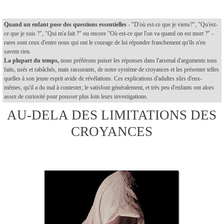
Quand un enfant pose des questions essentielles
- "D'où est-ce que je viens?", "Qu'est-
ce que je suis ?", "Qui m'a fait ?" ou encore "Où est-ce que l'on va quand on est mort ?" -
rares sont ceux d'entre nous qui ont le courage de lui répondre franchement qu'ils n'en
savent rien.
La plupart du temps,
nous préférons puiser les réponses dans l'arsenal d'arguments tous
faits, usés et rabâchés, mais rassurants, de notre système de croyances et les présenter telles
quelles à son jeune esprit avide de révélations. Ces explications d'adultes sûrs d'eux-
mêmes, qu'il a du mal à contester, le satisfont généralement, et très peu d'enfants ont alors
assez de curiosité pour pousser plus loin leurs investigations.
AU-DELA DES LIMITATIONS DES
CROYANCES