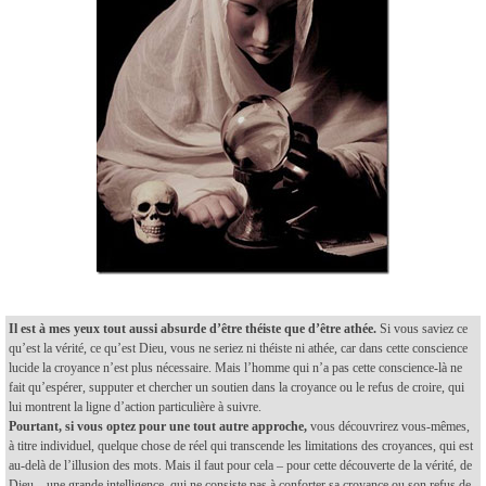
Il est à mes yeux tout aussi absurde d’être théiste que d’être athée.
Si vous saviez ce
qu’est la vérité, ce qu’est Dieu, vous ne seriez ni théiste ni athée, car dans cette conscience
lucide la croyance n’est plus nécessaire. Mais l’homme qui n’a pas cette conscience-là ne
fait qu’espérer, supputer et chercher un soutien dans la croyance ou le refus de croire, qui
lui montrent la ligne d’action particulière à suivre.
Pourtant, si vous optez pour une tout autre approche,
vous découvrirez vous-mêmes,
à titre individuel, quelque chose de réel qui transcende les limitations des croyances, qui est
au-delà de l’illusion des mots. Mais il faut pour cela – pour cette découverte de la vérité, de
Dieu – une grande intelligence, qui ne consiste pas à conforter sa croyance ou son refus de