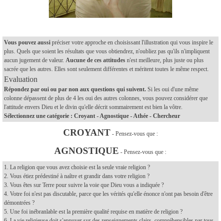
Vous pouvez aussi
préciser votre approche en choisissant l'illustration qui vous inspire le
plus. Quels que soient les résultats que vous obtiendrez, n'oubliez pas qu'ils n'impliquent
aucun jugement de valeur.
Aucune de ces attitudes
n'est meilleure, plus juste ou plus
sacrée que les autres. Elles sont seulement différentes et méritent toutes le même respect.
Evaluation
Répondez par oui ou par non aux questions qui suivent.
Si les oui d'une même
colonne dépassent de plus de 4 les oui des autres colonnes, vous pouvez considérer que
l'attitude envers Dieu et le divin qu'elle décrit sommairement est bien la vôtre.
Sélectionnez une catégorie : Croyant - Agnostique - Athée - Chercheur
CROYANT
-
Pensez-vous que :
AGNOSTIQU
E
-
Pensez-vous que :
1. La religion que vous avez choisie est la seule vraie religion ?
2. Vous étiez prédestiné à naître et grandir dans votre religion ?
3. Vous êtes sur Terre pour suivre la voie que Dieu vous a indiquée ?
4. Votre foi n'est pas discutable, parce que les vérités qu'elle énonce n'ont pas besoin d'être
démontrées ?
5. Une foi inébranlable est la première qualité requise en matière de religion ?
6. La vie religieuse doit s'appuyer sur des renseignements clairs, compréhensibles par tous