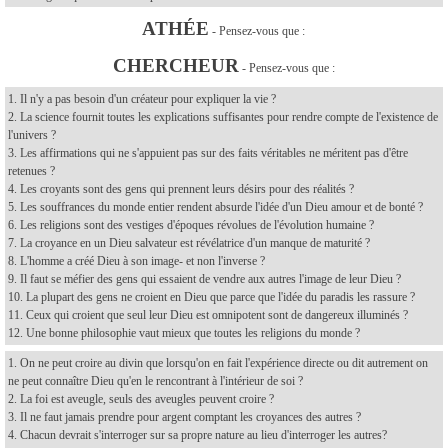
ATHÉE
-
Pensez-vous que :
CHERCHEUR
-
Pensez-vous que :
1. Il n'y a pas besoin d'un créateur pour expliquer la vie ?
2. La science fournit toutes les explications suffisantes pour rendre compte de l'existence de
l'univers ?
3. Les affirmations qui ne s'appuient pas sur des faits véritables ne méritent pas d'être
retenues ?
4. Les croyants sont des gens qui prennent leurs désirs pour des réalités ?
5. Les souffrances du monde entier rendent absurde l'idée d'un Dieu amour et de bonté ?
6. Les religions sont des vestiges d'époques révolues de l'évolution humaine ?
7. La croyance en un Dieu salvateur est révélatrice d'un manque de maturité ?
8. L'homme a créé Dieu à son image- et non l'inverse ?
9. Il faut se méfier des gens qui essaient de vendre aux autres l'image de leur Dieu ?
10. La plupart des gens ne croient en Dieu que parce que l'idée du paradis les rassure ?
11. Ceux qui croient que seul leur Dieu est omnipotent sont de dangereux illuminés ?
12. Une bonne philosophie vaut mieux que toutes les religions du monde ?
1. On ne peut croire au divin que lorsqu'on en fait l'expérience directe ou dit autrement on
ne peut connaître Dieu qu'en le rencontrant à l'intérieur de soi ?
2. La foi est aveugle, seuls des aveugles peuvent croire ?
3. Il ne faut jamais prendre pour argent comptant les croyances des autres ?
4. Chacun devrait s'interroger sur sa propre nature au lieu d'interroger les autres?