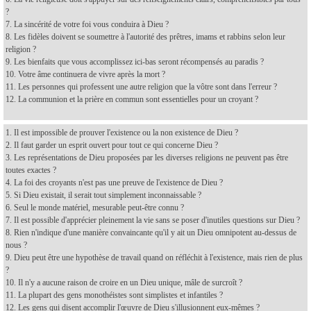
?
7. La sincérité de votre foi vous conduira à Dieu ?
8. Les fidèles doivent se soumettre à l'autorité des prêtres, imams et rabbins selon leur
religion ?
9. Les bienfaits que vous accomplissez ici-bas seront récompensés au paradis ?
10. Votre âme continuera de vivre après la mort ?
11. Les personnes qui professent une autre religion que la vôtre sont dans l'erreur ?
12. La communion et la prière en commun sont essentielles pour un croyant ?
1. Il est impossible de prouver l'existence ou la non existence de Dieu ?
2. Il faut garder un esprit ouvert pour tout ce qui concerne Dieu ?
3. Les représentations de Dieu proposées par les diverses religions ne peuvent pas être
toutes exactes ?
4. La foi des croyants n'est pas une preuve de l'existence de Dieu ?
5. Si Dieu existait, il serait tout simplement inconnaissable ?
6. Seul le monde matériel, mesurable peut-être connu ?
7. Il est possible d'apprécier pleinement la vie sans se poser d'inutiles questions sur Dieu ?
8. Rien n'indique d'une manière convaincante qu'il y ait un Dieu omnipotent au-dessus de
nous ?
9. Dieu peut être une hypothèse de travail quand on réfléchit à l'existence, mais rien de plus
?
10. Il n'y a aucune raison de croire en un Dieu unique, mâle de surcroît ?
11. La plupart des gens monothéistes sont simplistes et infantiles ?
12. Les gens qui disent accomplir l'œuvre de Dieu s'illusionnent eux-mêmes ?