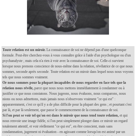
Toute relation est un miroir.
La connaissance de soi ne dépend pas d'une quelconque
formule. Peut-être cherchez-vous à vous connaître grâce à l'aide d'un psychologue ou d'un
psychanalyste ; mais cela n'a rien à voir avec la connaissance de soi. Celle-ci survient
lorsque nous prenons conscience de nous-même dans la relation, révélatrice de ce que nous
sommes, seconde après seconde. Toute relation est un miroir dans lequel nous nous voyons
tels que nous sommes vraiment.
Or nous sommes pour la plupart incapables de nous regarder en face tels que la
relation nous révèle,
parce que nous nous mettons immédiatement à condamner ou à
justifier ce que nous constatons. Nous jugeons, nous évaluons, nous comparons, nous
nions ou nous admettons, mais jamais nous n'observons vraiment "ce qui est" :
appararemment, c'est ce qu'il y a de plus difficile pour la plupart des gens ; et pourtant c'est
par là, et par là seulement, que passe le commencement de la connaissance de soi.
Si l'on peut se voir tel qu'on est dans le miroir que nous tend toute relation,
et qui
nous renvoie une image fidèle, si l'on peut simplement plonger dans ce miroir un regard
totalement attentif, et voir réellement "ce qui est", en être conscient, mais sans
condamnation, jugement ni évaluation - en agissant comme lorsqu'on est animé par un