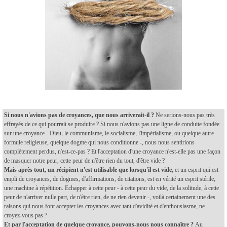
Si nous n'avions pas de croyances, que nous arriverait-il ?
Ne serions-nous pas très
effrayés de ce qui pourrait se produire ? Si nous n'avions pas une ligne de conduite fondée
sur une croyance - Dieu, le communisme, le socialisme, l'impérialisme, ou quelque autre
formule religieuse, quelque dogme qui nous conditionne -, nous nous sentirions
complètement perdus, n'est-ce-pas ? Et l'acceptation d'une croyance n'est-elle pas une façon
de masquer notre peur, cette peur de n'être rien du tout, d'être vide ?
Mais après tout, un récipient n'est utilisable que lorsqu'il est vide,
et un esprit qui est
empli de croyances, de dogmes, d'affirmations, de citations, est en vérité un esprit stérile,
une machine à répétition. Echapper à cette peur - à cette peur du vide, de la solitude, à cette
peur de n'arriver nulle part, de n'être rien, de ne rien devenir -, voilà certainement une des
raisons qui nous font accepter les croyances avec tant d'avidité et d'enthousiasme, ne
croyez-vous pas ?
Et par l'acceptation de quelque croyance, pouvons-nous nous connaître ?
Au