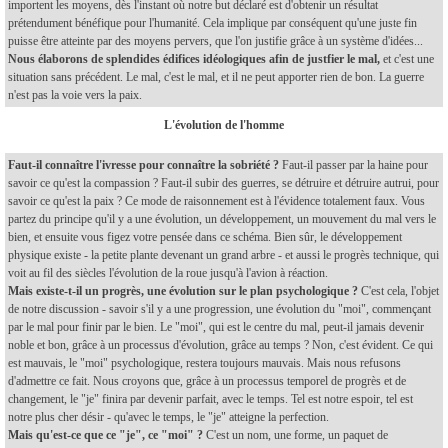
importent les moyens, dès l'instant où notre but déclaré est d'obtenir un résultat
prétendument bénéfique pour l'humanité. Cela implique par conséquent qu'une juste fin
puisse être atteinte par des moyens pervers, que l'on justifie grâce à un système d'idées...
Nous élaborons de splendides édifices idéologiques afin de justfier le mal,
et c'est une
situation sans précédent. Le mal, c'est le mal, et il ne peut apporter rien de bon. La guerre
n'est pas la voie vers la paix.
L'évolution de l'homme
Faut-il connaître l'ivresse pour connaître la sobriété ?
Faut-il passer par la haine pour
savoir ce qu'est la compassion ? Faut-il subir des guerres, se détruire et détruire autrui, pour
savoir ce qu'est la paix ? Ce mode de raisonnement est à l'évidence totalement faux. Vous
partez du principe qu'il y a une évolution, un développement, un mouvement du mal vers le
bien, et ensuite vous figez votre pensée dans ce schéma. Bien sûr, le développement
physique existe - la petite plante devenant un grand arbre - et aussi le progrès technique, qui
voit au fil des siècles l'évolution de la roue jusqu'à l'avion à réaction.
Mais existe-t-il un progrès, une évolution sur le plan psychologique ?
C'est cela, l'objet
de notre discussion - savoir s'il y a une progression, une évolution du "moi", commençant
par le mal pour finir par le bien. Le "moi", qui est le centre du mal, peut-il jamais devenir
noble et bon, grâce à un processus d'évolution, grâce au temps ? Non, c'est évident. Ce qui
est mauvais, le "moi" psychologique, restera toujours mauvais. Mais nous refusons
d'admettre ce fait. Nous croyons que, grâce à un processus temporel de progrès et de
changement, le "je" finira par devenir parfait, avec le temps. Tel est notre espoir, tel est
notre plus cher désir - qu'avec le temps, le "je" atteigne la perfection.
Mais qu'est-ce que ce "je", ce "moi" ?
C'est un nom, une forme, un paquet de