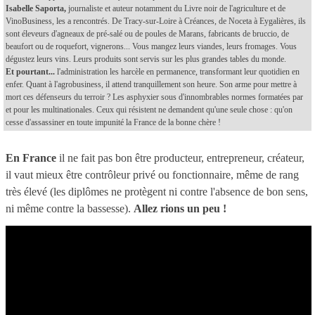
Isabelle Saporta,
journaliste et auteur notamment du Livre noir de l'agriculture et de
VinoBusiness, les a rencontrés. De Tracy-sur-Loire à Créances, de Noceta à Eygalières, ils
sont éleveurs d'agneaux de pré-salé ou de poules de Marans, fabricants de bruccio, de
beaufort ou de roquefort, vignerons... Vous mangez leurs viandes, leurs fromages. Vous
dégustez leurs vins. Leurs produits sont servis sur les plus grandes tables du monde.
Et pourtant...
l'administration les harcèle en permanence, transformant leur quotidien en
enfer. Quant à l'agrobusiness, il attend tranquillement son heure. Son arme pour mettre à
mort ces défenseurs du terroir ? Les asphyxier sous d'innombrables normes formatées par
et pour les multinationales. Ceux qui résistent ne demandent qu'une seule chose : qu'on
cesse d'assassiner en toute impunité la France de la bonne chère !
En France
il ne fait pas bon être producteur, entrepreneur, créateur,
il vaut mieux être contrôleur privé ou fonctionnaire, même de rang
très élevé (les diplômes ne protègent ni contre l'absence de bon sens,
ni même contre la bassesse).
Allez rions un peu !