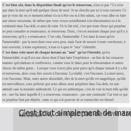
C'est bien sûr, dans la disparition finale qu'est le renouveau,
n'est-ce pas ? Ce n'est
que dans la mort qu'il naît quelque chose de neuf. Je ne cherche pas ici à vous rassurer. Ce
que je vous dis en ce moment même n'a ni à être cru ni à être admis, car vous allez en faire
une chose rassurante, de même que vous croyez actuellement à la réincarnation ou à la
continuité dans l'au-delà, et ainsi de suite. Or le fait réel, c'est que toute chose qui perpétue
ne peut connaître ni renaissance, ni renouveau. Donc, c'est en mourant chaque jour qu'il y a
renouveau, qu'il y a renaissance. C'est cela, l'immortalité. C'est dans la mort qu'est
l'immortalité - pas la mort dont vous avez peur, mais l'acte de mourir à toute conclusion, à
tout souvenir, à toute expérience, à tout ce à quoi le "moi" s'identifie.
C'est dans cette mort de chaque instant au "moi" qu'est l'éternité,
qu'est
l'immortalité, et qu'il est une chose dont il faut faire l'expérience - au lieu de lui consacrer
maintes spéculations et conférences, comme vous le faites pour la réincarnation et autres
choses du même genre... Lorsque vous n'avez plus peur parce qu'à chaque minute il y a fin
et renouveau, alors vous êtes ouvert à l'inconnu. La réalité, c'est l'inconnu. La mort aussi,
c'est l'inconnu. Mais, entre autres absurdités, dire de la mort qu'elle est magnifique, qu'elle
est merveilleuse, sous prétexte que nous allons nous perpétuer dans l'au-delà, est une
attitude sans la moindre authenticité. Ce qui est authentique, c'est de voir la mort telle qu'elle
est - une fin dans laquelle il y a renouveau, renaissance - pas une continuité.
Car tout ce qui
se perpétue finit par dépérir ; mais ce qui a le pouvoir de se renouveler est éternel.