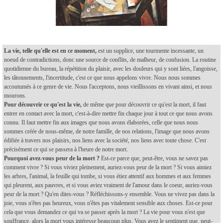
La vie, telle qu'elle est en ce moment,
est un supplice, une tourmente incessante, un
noeud de contradictions, donc une source de conflits, de malheur, de confusion. La routine
quotidienne du bureau, la répétition du plaisir, avec les douleurs qui y sont liées, l'angoisse,
les tâtonnements, l'incertitude, c'est ce que nous appelons vivre. Nous nous sommes
accoutumés à ce genre de vie. Nous l'acceptons, nous vieillissons en vivant ainsi, et nous
mourons.
Pour découvrir ce qu'est la vie,
de même que pour découvrir ce qu'est la mort, il faut
entrer en contact avec la mort, c'est-à-dire mettre fin chaque jour à tout ce que nous avons
connu. Il faut mettre fin aux images que nous avons élaborées, celle que nous nous
sommes créée de nous-même, de notre famille, de nos relations, l'image que nous avons
édifiée à travers nos plaisirs, nos liens avec la société, nos liens avec toute chose. C'est
précisément ce qui se passera à l'heure de notre mort.
Pourquoi avez-vous peur de la mort ?
Est-ce parce que, peut-être, vous ne savez pas
comment vivre ? Si vous viviez pleinement, auriez-vous peur de la mort ? Si vous aimiez
les arbres, l'animal, la feuille qui tombe, si vous étiez attentif aux hommes et aux femmes
qui pleurent, aux pauvres, et si vous aviez vraiment de l'amour dans le coeur, auriez-vous
peur de la mort ? Qu'en dites-vous ? Réfléchissons-y ensemble. Vous ne vivez pas dans la
joie, vous n'êtes pas heureux, vous n'êtes pas vitalement sensible aux choses. Est-ce pour
cela que vous demandez ce qui va se passer après la mort ? La vie pour vous n'est que
souffrance, alors la mort vous intéresse beaucoup plus. Vous avez le sentiment que, peut-