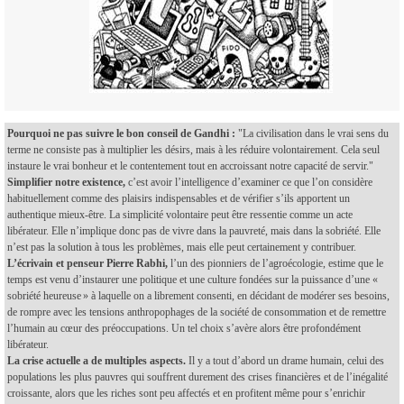
Pourquoi ne pas suivre le bon conseil de Gandhi :
"La civilisation dans le vrai sens du
terme ne consiste pas à multiplier les désirs, mais à les réduire volontairement. Cela seul
instaure le vrai bonheur et le contentement tout en accroissant notre capacité de servir."
Simplifier notre existence,
c’est avoir l’intelligence d’examiner ce que l’on considère
habituellement comme des plaisirs indispensables et de vérifier s’ils apportent un
authentique mieux-être. La simplicité volontaire peut être ressentie comme un acte
libérateur. Elle n’implique donc pas de vivre dans la pauvreté, mais dans la sobriété. Elle
n’est pas la solution à tous les problèmes, mais elle peut certainement y contribuer.
L’écrivain et penseur Pierre Rabhi,
l’un des pionniers de l’agroécologie, estime que le
temps est venu d’instaurer une politique et une culture fondées sur la puissance d’une «
sobriété heureuse » à laquelle on a librement consenti, en décidant de modérer ses besoins,
de rompre avec les tensions anthropophages de la société de consommation et de remettre
l’humain au cœur des préoccupations. Un tel choix s’avère alors être profondément
libérateur.
La crise actuelle a de multiples aspects.
Il y a tout d’abord un drame humain, celui des
populations les plus pauvres qui souffrent durement des crises financières et de l’inégalité
croissante, alors que les riches sont peu affectés et en profitent même pour s’enrichir