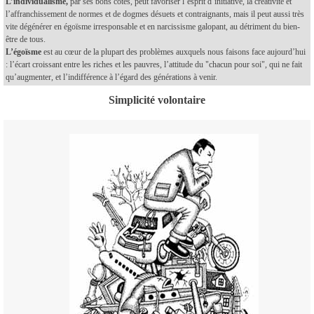
L’individualisme,
par ses bons côtés, peut favoriser l’esprit d’initiative, la créativité et
l’affranchissement de normes et de dogmes désuets et contraignants, mais il peut aussi très
vite dégénérer en égoïsme irresponsable et en narcissisme galopant, au détriment du bien-
être de tous.
L’égoïsme
est au cœur de la plupart des problèmes auxquels nous faisons face aujourd’hui
: l’écart croissant entre les riches et les pauvres, l’attitude du "chacun pour soi", qui ne fait
qu’augmenter, et l’indifférence à l’égard des générations à venir.
Simplicité volontaire