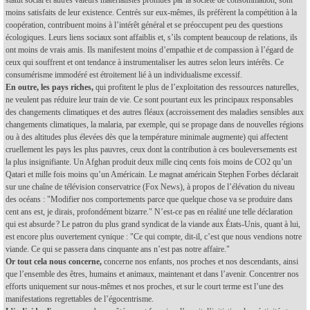
statut social et autres valeurs matérialistes promues par la société de consommation, sont
moins satisfaits de leur existence. Centrés sur eux-mêmes, ils préfèrent la compétition à la
coopération, contribuent moins à l’intérêt général et se préoccupent peu des questions
écologiques. Leurs liens sociaux sont affaiblis et, s’ils comptent beaucoup de relations, ils
ont moins de vrais amis. Ils manifestent moins d’empathie et de compassion à l’égard de
ceux qui souffrent et ont tendance à instrumentaliser les autres selon leurs intérêts. Ce
consumérisme immodéré est étroitement lié à un individualisme excessif.
En outre, les pays riches,
qui profitent le plus de l’exploitation des ressources naturelles,
ne veulent pas réduire leur train de vie. Ce sont pourtant eux les principaux responsables
des changements climatiques et des autres fléaux (accroissement des maladies sensibles aux
changements climatiques, la malaria, par exemple, qui se propage dans de nouvelles régions
ou à des altitudes plus élevées dès que la température minimale augmente) qui affectent
cruellement les pays les plus pauvres, ceux dont la contribution à ces bouleversements est
la plus insignifiante. Un Afghan produit deux mille cinq cents fois moins de CO2 qu’un
Qatari et mille fois moins qu’un Américain. Le magnat américain Stephen Forbes déclarait
sur une chaîne de télévision conservatrice (Fox News), à propos de l’élévation du niveau
des océans : "Modifier nos comportements parce que quelque chose va se produire dans
cent ans est, je dirais, profondément bizarre." N’est-ce pas en réalité une telle déclaration
qui est absurde ? Le patron du plus grand syndicat de la viande aux États-Unis, quant à lui,
est encore plus ouvertement cynique : "Ce qui compte, dit-il, c’est que nous vendions notre
viande. Ce qui se passera dans cinquante ans n’est pas notre affaire."
Or tout cela nous concerne,
concerne nos enfants, nos proches et nos descendants, ainsi
que l’ensemble des êtres, humains et animaux, maintenant et dans l’avenir. Concentrer nos
efforts uniquement sur nous-mêmes et nos proches, et sur le court terme est l’une des
manifestations regrettables de l’égocentrisme.