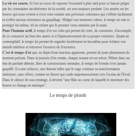
La vie est courte.
Si l'on ne cesse de reporter l'essentiel à plus tard pour se laisser piéger
par les contraintes incohérentes de la société, on sera toujours perdant. Les années ou les
heures qui nous restent à vivre sont comme une précieuse substance qui s'effrite facilement
et n'offre aucune résistance au gaspillage. Malgré son immense valeur, le temps ne sait se
protéger lui-même, tel un enfant que le premier venu emmène par la main.
Pour l'homme actif,
le temps d'or est celui qui permet de créer, de construire, d'accomplir,
de se consacrer au bien des autres et à l'épanouissement de sa propre existence. Quant au
contemplatif, le temps lui permet de regarder lucidement en lui-même pour éclairer son
monde intérieur et retrouver l'essence de l'existence.
C'est le temps d'or
qui, en dépit d'une inaction apparente, permet de jouir pleinement du
moment présent. Dans la journée d'un ermite, chaque instant est un trésor. Même dans un
état de parfaite détente, libre de constructions mentales, le temps de l'ermite n'est jamais
gaspillé. Il a une richesse, une densite telles que le sage continue sa transformation
intérieure, sans effort, comme un fleuve qui coule majestueusement vers l'océan de l'Eveil.
Dans le silence de son ermitage, il devient "une flûte au coeur de laquelle le murmure des
heures se change en musique".
Le temps de plomb