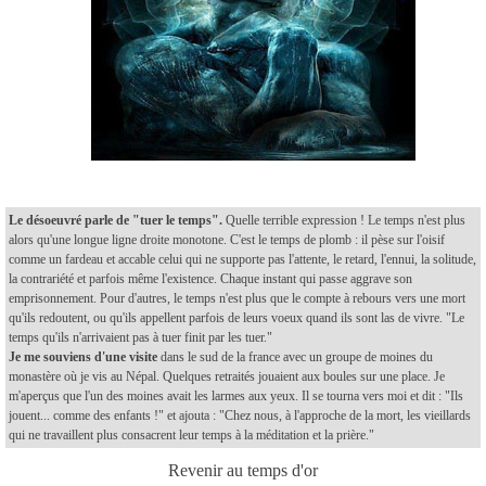
Le désoeuvré parle de "tuer le temps".
Quelle terrible expression ! Le temps n'est plus
alors qu'une longue ligne droite monotone. C'est le temps de plomb : il pèse sur l'oisif
comme un fardeau et accable celui qui ne supporte pas l'attente, le retard, l'ennui, la solitude,
la contrariété et parfois même l'existence. Chaque instant qui passe aggrave son
emprisonnement. Pour d'autres, le temps n'est plus que le compte à rebours vers une mort
qu'ils redoutent, ou qu'ils appellent parfois de leurs voeux quand ils sont las de vivre. "Le
temps qu'ils n'arrivaient pas à tuer finit par les tuer."
Je me souviens d'une visite
dans le sud de la france avec un groupe de moines du
monastère où je vis au Népal. Quelques retraités jouaient aux boules sur une place. Je
m'aperçus que l'un des moines avait les larmes aux yeux. Il se tourna vers moi et dit : "Ils
jouent... comme des enfants !" et ajouta : "Chez nous, à l'approche de la mort, les vieillards
qui ne travaillent plus consacrent leur temps à la méditation et la prière."
Revenir au temps d'or