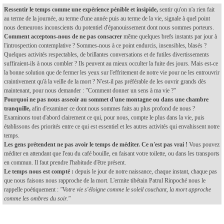
Ressentir le temps comme une expérience pénible et insipide,
sentir qu'on n'a rien fait
au terme de la journée, au terme d'une année puis au terme de la vie, signale à quel point
nous demeurons inconscients du potentiel d'épanouissement dont nous sommes porteurs.
Comment acceptons-nous de ne pas consacrer
même quelques brefs instants par jour à
l'introspection contemplative ? Sommes-nous à ce point endurcis, insensibles, blasés ?
Quelques activités respectables, de brillantes conversations et de futiles divertissements
suffiraient-ils à nous combler ? Ils peuvent au mieux occulter la fuite des jours. Mais est-ce
la bonne solution que de fermer les yeux sur l'effritement de notre vie pour ne les entrouvrir
craintivement qu'à la veille de la mort ? N'est-il pas préférable de les ouvrir grands dès
maintenant, pour nous demander : "Comment donner un sens à ma vie ?"
Pourquoi ne pas nous asseoir au sommet d'une montagne ou dans une chambre
tranquille,
afin d'examiner ce dont nous sommes faits au plus profond de nous ?
Examinons tout d'abord clairement ce qui, pour nous, compte le plus dans la vie, puis
établissons des priorités entre ce qui est essentiel et les autres activités qui envahissent notre
temps.
Les gens prétendent ne pas avoir le temps de méditer. Ce n'est pas vrai !
Vous pouvez
méditer en attendant que l'eau du café bouille, en faisant votre toilette, ou dans les transports
en commun. Il faut prendre l'habitude d'être présent.
Le temps nous est compté :
depuis le jour de notre naissance, chaque instant, chaque pas
que nous faisons nous rapproche de la mort. L'ermite tibétain Patrul Rinpoché nous le
rappelle poétiquement :
"Votre vie s'éloigne comme le soleil couchant, la mort approche
comme les ombres du soir."