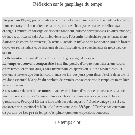
Réflexion sur le gaspillage du temps
Un jour, au Népal,
j'ai été invité dans un lieu étonnant : un hôtel de luxe bâti au bord d'un
immense canyon. D'un côté une nature splendide, l'incroyable beauté de l'Himalaya
enneigé, l'immensité sauvage de ce défilé fascinant, comme découpé dans un autre monde ;
de l'autre, un luxe si vain. Au milieu de la nuit, l'obscurité fut déchirée par le fracas d'une
douzaine de coups de tonnerre ; la scène suscitait un mélange de fascination pour la beauté
déployée par la nature et de lassitude devant l'inutilité et la superficialité de notre lieu de
séjour.
Cette lassitude
venait d'une réflexion sur le gaspillage du temps.
Le temps
est souvent comparable
à une fine poudre d'or que nous laisserions couler
distraitement entre nos doigts sans même nous en apercevoir. Utilisé à bon escient, il
devient la navette que l'on fait courir entre les fils des jours pour tisser l'étoffe de la vie. Il
est donc essentiel à la quête du bonheur de prendre conscience que le temps est notre bien
le plus précieux.
Sans causer de tort à personne,
il faut avoir la force d'esprit de ne pas céder à la petite
voix qui nous susurre d'accorder d'incessantes concessions aux exigences de la vie
quotidienne. Pourquoi hésiter à faire table rase du superflu ? Quel avantage y a-t-il à se
consacrer au superficiel et à l'inutile ? Ainsi que le dit Sénèque : "Ce n'est pas que nous
disposions de très peu de temps, c'est plutôt que nous en perdons beaucoup."
Le temps d'or