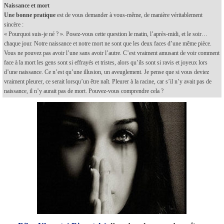
Naissance et mort
Une bonne pratique
est de vous demander à vous-même, de manière véritablement
sincère :
« Pourquoi suis-je né ? ». Posez-vous cette question le matin, l’après-midi, et le soir…
chaque jour. Notre naissance et notre mort ne sont que les deux faces d’une même pièce.
Vous ne pouvez pas avoir l’une sans avoir l’autre. C’est vraiment amusant de voir comment
face à la mort les gens sont si effrayés et tristes, alors qu’ils sont si ravis et joyeux lors
d’une naissance. Ce n’est qu’une illusion, un aveuglement. Je pense que si vous deviez
vraiment pleurer, ce serait lorsqu’un être naît. Pleurer à la racine, car s’il n’y avait pas de
naissance, il n’y aurait pas de mort. Pouvez-vous comprendre cela ?