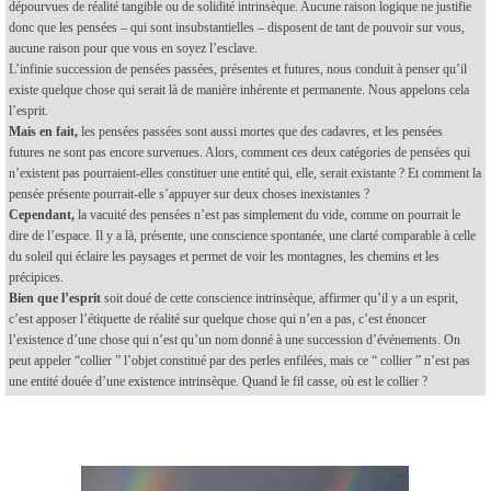
dépourvues de réalité tangible ou de solidité intrinsèque. Aucune raison logique ne justifie
donc que les pensées – qui sont insubstantielles – disposent de tant de pouvoir sur vous,
aucune raison pour que vous en soyez l’esclave.
L’infinie succession de pensées passées, présentes et futures, nous conduit à penser qu’il
existe quelque chose qui serait là de manière inhérente et permanente. Nous appelons cela
l’esprit.
Mais en fait,
les pensées passées sont aussi mortes que des cadavres, et les pensées
futures ne sont pas encore survenues. Alors, comment ces deux catégories de pensées qui
n’existent pas pourraient-elles constituer une entité qui, elle, serait existante ? Et comment la
pensée présente pourrait-elle s’appuyer sur deux choses inexistantes ?
Cependant,
la vacuité des pensées n’est pas simplement du vide, comme on pourrait le
dire de l’espace. Il y a là, présente, une conscience spontanée, une clarté comparable à celle
du soleil qui éclaire les paysages et permet de voir les montagnes, les chemins et les
précipices.
Bien que l’esprit
soit doué de cette conscience intrinsèque, affirmer qu’il y a un esprit,
c’est apposer l’étiquette de réalité sur quelque chose qui n’en a pas, c’est énoncer
l’existence d’une chose qui n’est qu’un nom donné à une succession d’événements. On
peut appeler “collier ” l’objet constitué par des perles enfilées, mais ce “ collier ” n’est pas
une entité douée d’une existence intrinsèque. Quand le fil casse, où est le collier ?