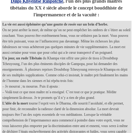
Dilgo Khyentsé Rinpotché
, l’un des plus grands maîtres
tibétains du XX è siècle aborde le concept bouddhiste de
l'impermanence et de la vacuité :
La vie est aussi éphémère qu’une goutte de rosée sur un brin d’herbe.
On ne peut arrêter la mort, de même qu’on ne peut empêcher les ombres de s’étirer au soleil
couchant. Vous pouvez être extrêmement beau, vous ne séduirez pas la mort. Vous pouvez
être très puissant, vous ne l’influencerez pas davantage. Même les richesses les plus
fabuleuses ne vous achèteront pas quelques minutes de vie supplémentaires. La mort est
aussi certaine pour vous que pour celui qui a le cœur transpercé d’un poignard.
Un jour, un rude Tibétain
du Khampa vint offrir une pièce de tissu à Droubthop
Tcheuyoung, l’un des plus éminents disciples de Gampopa, pour lui demander des
enseignements. À plusieurs reprises Droubthop Tcheuyoung renvoya le Khampa en dépit
de ses multiples supplications. Comme celui-ci insistait, le maître prit finalement les mains
de l’homme dans les siennes et lui répéta trois fois:
– Je mourrai ; tu mourras. Puis il ajouta :
– Voilà tout ce que mon maître m’a enseigné. C’est tout ce que je pratique. Médite
simplement là-dessus. Je te promets qu’il n’y a rien de plus grand.
L’idée de la mort
tourne l’esprit vers le Dharma, elle nourrit l’assiduité, et elle permet,
pour finir, de reconnaître la radieuse clarté de la dimension absolue. La mort devrait
toujours être l’un des sujets essentiels de vos méditations. Lorsque la véritable
compréhension de l’impermanence aura commencé à poindre dans votre esprit, vous ne
vous laisserez plus emporter par la discrimination entre ami et ennemi, vous serez à même
de déchirer l’épais enchevêtrement des activités distrayantes et futiles, vous serez capable