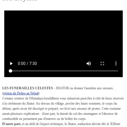
LES FUNERAILLES CELESTES
- JHATOR ou donner l'aumône aux oiseaux...
(
région du Dolpo au Népal
)
Certains sentiers de l'Himalaya bouddhiste vous mèneront peut-être à côté de lieux réservés
à la cérémonie du Jhator. Au dessus du village, proche des hauts sommets, le corps du
défunt, après avoir été disséqué et préparé, est livré aux oiseaux de proies. Cette coutume
aurait plusieurs explications : d'une part, la dureté du sol des montagnes et l'absence de
combustible ne permettent pas d'enterrer ou de brûler les corps.
D'autre part,
et au-delà de l'aspect technique, le Jhator, traduction décrite dès le XIIème