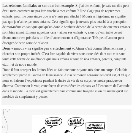
Les relations familiales en sont un bon exemple
. Si j’ai des enfants, je vais me dire peut-
être : mais comment ne pas être attaché à mes enfants ? Il ne s’agit pas de rejeter mes
enfants, pour me convaincre que je n’y suis pas attaché ! Mourir à l’égoïsme, ne signifie
pas que je n’aime pas mes enfants. Cela signifie que je ne suis plus attaché à la perception
de moi-même en tant que quelqu’un dont le bonheur dépend de la certitude que mes enfants
sont bien à moi. Et nous appelons cela « aimer ses enfants », alors qu’en réalité ce soi-
disant amour est pris dans un filet d’attachement et d’ignorance. Très peu d’amour peut
émerger de cette sorte de relation.
Donc « amour » ne signifie pas « attachement ».
Aimer c’est donner librement sans y
chercher son propre intérêt. C’est être capable de vivre sans cette idée de « moi » et sans
toute cette forme de souffrance que nous créons autour de nos enfants, parents, conjoints
etc.… et de notre monde.
Donc il faut accepter les limites liées au fait que nous soyons nés dans un corps. Cela fait
simplement partie du karma de la naissance. Ainsi ce monde sensoriel tel qu’il est, et tel que
nous en faisons l’expérience pendant la durée de vie de ce corps, est notre pratique du
dharma. Comme on le voit, cette façon de considérer les choses va à l’encontre de l’attitude
dans le monde. La mort est généralement vue comme une tragédie et on dit même qu’il est
morbide de simplement y penser.