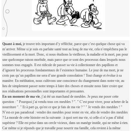
Quant à moi,
je trouve très important d’y réfléchir, parce que c’est quelque chose qui va
m’arriver. Même si je suis en parfaite santé tout au long de ma vie, cela n’empêchera pas le
vieillissement et la mort. Donc, si nous étudions la vieillesse, la maladie et la mort, pas pour
une quelconque raison morbide, mais parce que ce sont des processus dans lesquels nous
sommes tous engagés. Il est ridicule de passer sa vie à collectionner des papillons et
d’ignorer les processus fondamentaux de l’existence humaine. Le jour de ma mort, je ne
crois pas qu’un papillon me sera d’une grande consolation ! Tout change et évolue à sa
manière. En méditation, nous cultivons une conscience du changement dans notre vie, au
lieu de simplement passer notre temps à faire des choses et ensuite nous faire croire que
nos réalisations personnelles sont importantes et pressantes.
En un moment de ma vie
, j’ai été un marchand de meubles. Je peux me poser cette
question : " Pourquoi j’ai vendu tous ces meubles ? ". " C’est pour vivre, pour acheter de la
nourriture ". " Et à part ça, qu'est ce que je fais de ma vie ? " " Je vends des meubles ! "
N’est-ce pas paradoxal : vendre des meubles pour rester en vie, afin de vendre des meubles
? La morale de cette histoire est la suivante : à quoi sert ma vie, si celle-ci n’a pas d’idéal
supérieur ? Elle est prise dans un cercle vicieux, dans un manège inutile, qui ne mène à rien.
Car même si je réponds que je travaille pour nourrir ma famille, cela revient à la même