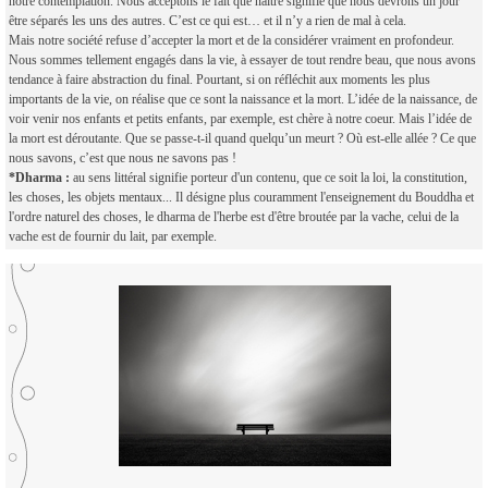
notre contemplation. Nous acceptons le fait que naître signifie que nous devrons un jour
être séparés les uns des autres. C’est ce qui est… et il n’y a rien de mal à cela.
Mais notre société refuse d’accepter la mort et de la considérer vraiment en profondeur.
Nous sommes tellement engagés dans la vie, à essayer de tout rendre beau, que nous avons
tendance à faire abstraction du final. Pourtant, si on réfléchit aux moments les plus
importants de la vie, on réalise que ce sont la naissance et la mort. L’idée de la naissance, de
voir venir nos enfants et petits enfants, par exemple, est chère à notre coeur. Mais l’idée de
la mort est déroutante. Que se passe-t-il quand quelqu’un meurt ? Où est-elle allée ? Ce que
nous savons, c’est que nous ne savons pas !
*Dharma :
au sens littéral signifie porteur d'un contenu, que ce soit la loi, la constitution,
les choses, les objets mentaux... Il désigne plus couramment l'enseignement du Bouddha et
l'ordre naturel des choses, le dharma de l'herbe est d'être broutée par la vache, celui de la
vache est de fournir du lait, par exemple.