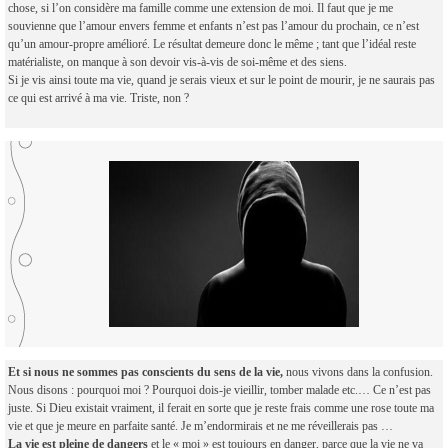
chose, si l’on considère ma famille comme une extension de moi. Il faut que je me
souvienne que l’amour envers femme et enfants n’est pas l’amour du prochain, ce n’est
qu’un amour-propre amélioré. Le résultat demeure donc le même ; tant que l’idéal reste
matérialiste, on manque à son devoir vis-à-vis de soi-même et des siens.
Si je vis ainsi toute ma vie, quand je serais vieux et sur le point de mourir, je ne saurais pas
ce qui est arrivé à ma vie. Triste, non ?
Et si nous ne sommes pas conscients du sens de la vie,
nous vivons dans la confusion.
Nous disons : pourquoi moi ? Pourquoi dois-je vieillir, tomber malade etc.… Ce n’est pas
juste. Si Dieu existait vraiment, il ferait en sorte que je reste frais comme une rose toute ma
vie et que je meure en parfaite santé. Je m’endormirais et ne me réveillerais pas …
La vie est pleine de dangers
et le « moi » est toujours en danger, parce que la vie ne va