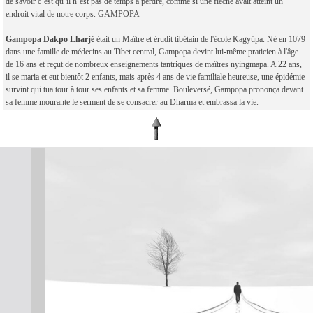
de savoir c’est qu’il n’est pas de temps à perdre, comme si une flèche avait atteint un
endroit vital de notre corps. GAMPOPA
Gampopa Dakpo Lharjé
était un Maître et érudit tibétain de l'école Kagyüpa. Né en 1079
dans une famille de médecins au Tibet central, Gampopa devint lui-même praticien à l'âge
de 16 ans et reçut de nombreux enseignements tantriques de maîtres nyingmapa. A 22 ans,
il se maria et eut bientôt 2 enfants, mais après 4 ans de vie familiale heureuse, une épidémie
survint qui tua tour à tour ses enfants et sa femme. Bouleversé, Gampopa prononça devant
sa femme mourante le serment de se consacrer au Dharma et embrassa la vie.