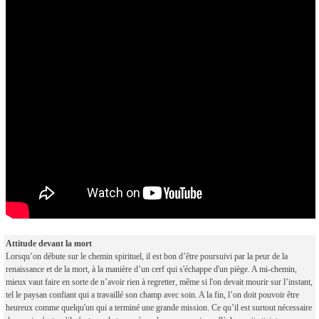
Attitude devant la mort
Lorsqu’on débute sur le chemin spirituel, il est bon d’être poursuivi par la peur de la
renaissance et de la mort, à la manière d’un cerf qui s'échappe d'un piège. A mi-chemin,
mieux vaut faire en sorte de n’avoir rien à regretter, même si l'on devait mourir sur l’instant,
tel le paysan confiant qui a travaillé son champ avec soin. A la fin, l’on doit pouvoir être
heureux comme quelqu'un qui a terminé une grande mission. Ce qu’il est surtout nécessaire