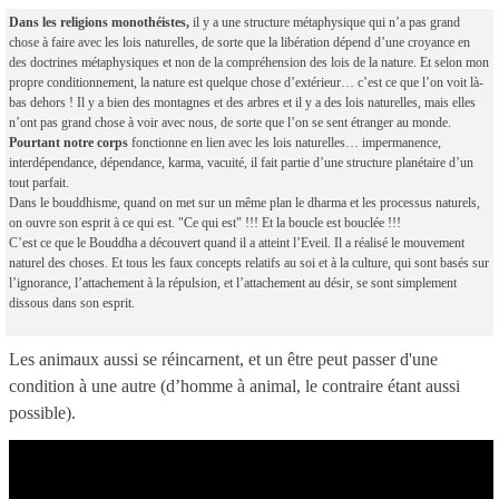
Dans les religions monothéistes,
il y a une structure métaphysique qui n’a pas grand
chose à faire avec les lois naturelles, de sorte que la libération dépend d’une croyance en
des doctrines métaphysiques et non de la compréhension des lois de la nature. Et selon mon
propre conditionnement, la nature est quelque chose d’extérieur… c’est ce que l’on voit là-
bas dehors ! Il y a bien des montagnes et des arbres et il y a des lois naturelles, mais elles
n’ont pas grand chose à voir avec nous, de sorte que l’on se sent étranger au monde.
Pourtant notre corps
fonctionne en lien avec les lois naturelles… impermanence,
interdépendance, dépendance, karma, vacuité, il fait partie d’une structure planétaire d’un
tout parfait.
Dans le bouddhisme, quand on met sur un même plan le dharma et les processus naturels,
on ouvre son esprit à ce qui est. "Ce qui est" !!! Et la boucle est bouclée !!!
C’est ce que le Bouddha a découvert quand il a atteint l’Eveil. Il a réalisé le mouvement
naturel des choses. Et tous les faux concepts relatifs au soi et à la culture, qui sont basés sur
l’ignorance, l’attachement à la répulsion, et l’attachement au désir, se sont simplement
dissous dans son esprit.
Les animaux aussi se réincarnent, et un être peut passer d'une
condition à une autre (d’homme à animal, le contraire étant aussi
possible).