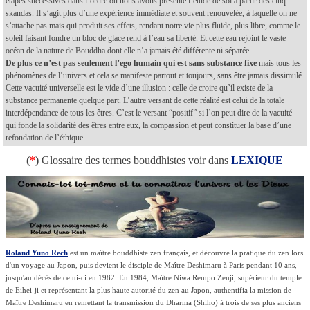
étapes successives dans l’ordre où nous avons présenté l’étude de soi à partir des cinq
skandas. Il s’agit plus d’une expérience immédiate et souvent renouvelée, à laquelle on ne
s’attache pas mais qui produit ses effets, rendant notre vie plus fluide, plus libre, comme le
soleil faisant fondre un bloc de glace rend à l’eau sa liberté. Et cette eau rejoint le vaste
océan de la nature de Bouddha dont elle n’a jamais été différente ni séparée.
De plus ce n’est pas seulement l’ego humain qui est sans substance fixe
mais tous les
phénomènes de l’univers et cela se manifeste partout et toujours, sans être jamais dissimulé.
Cette vacuité universelle est le vide d’une illusion : celle de croire qu’il existe de la
substance permanente quelque part. L’autre versant de cette réalité est celui de la totale
interdépendance de tous les êtres. C’est le versant “positif” si l’on peut dire de la vacuité
qui fonde la solidarité des êtres entre eux, la compassion et peut constituer la base d’une
refondation de l’éthique.
(
*
)
Glossaire des termes bouddhistes voir dans
LEXIQUE
Roland Yuno Rech
est un maître bouddhiste zen français, et
découvre la pratique du zen lors
d'un voyage au Japon, puis devient le disciple de Maître Deshimaru à Paris pendant 10 ans,
jusqu'au décès de celui-ci en 1982. En 1984, Maître Niwa Rempo Zenji, supérieur du temple
de Eihei-ji et représentant la plus haute autorité du zen au Japon, authentifia la mission de
Maître Deshimaru en remettant la transmission du Dharma (Shiho) à trois de ses plus anciens