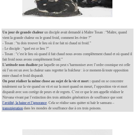
Un jour de grande chaleur
un disciple avait demandé à Maître Tosan : “Maître, quand
vient la grande chaleur ou le grand froid, comment les éviter ?”
- Tosan : “tu dois trouver le lieu où il ne fait ni chaud ni froid.”
- Le disciple : “quel est ce lieu ?”
- Tosan : “c’est le lieu où quand il fait chaud nous avons complètement chaud et où quand il
fait froid nous avons complètement froid.”
L’attitude non dualiste
par laquelle on peut s’harmoniser avec l’ordre cosmique est celle
où l’on est un avec la chaleur sans regretter la fraîcheur : à ce moment-là toute opposition
entre chaud et froid disparaît.
On peut réaliser la même chose au sujet de la vie et mort :
quand on se concentre
totalement sur la vie quand on vit et sur la mort quand on meurt, l’opposition vie et mort
disparaît avec son cortège de peurs et de regrets. C’est ce que le zen appelle réaliser le
Nirvana vivant par l’extinction des trois attitudes génératrices de souffrance que sont
l’avidité, la haine et l’ignorance
. Cela se réalise sans quitter ni haïr le samsara –
transmigration
dans les mondes de souffrance due à ces trois poisons.