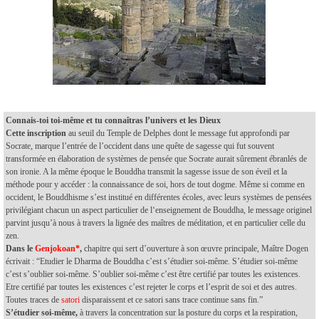
Connais-toi toi-même et tu connaîtras l’univers et les Dieux
Cette inscription
au seuil du Temple de Delphes dont le message fut approfondi par
Socrate, marque l’entrée de l’occident dans une quête de sagesse qui fut souvent
transformée en élaboration de systèmes de pensée que Socrate aurait sûrement ébranlés de
son ironie. A la même époque le Bouddha transmit la sagesse issue de son éveil et la
méthode pour y accéder : la connaissance de soi, hors de tout dogme. Même si comme en
occident, le Bouddhisme s’est institué en différentes écoles, avec leurs systèmes de pensées
privilégiant chacun un aspect particulier de l‘enseignement de Bouddha, le message originel
parvint jusqu’à nous à travers la lignée des maîtres de méditation, et en particulier celle du
zen.
Dans le
Genjokoan*
,
chapitre qui sert d’ouverture à son œuvre principale, Maître Dogen
écrivait : “Etudier le Dharma de Bouddha c’est s’étudier soi-même. S’étudier soi-même
c’est s’oublier soi-même. S’oublier soi-même c’est être certifié par toutes les existences.
Etre certifié par toutes les existences c’est rejeter le corps et l’esprit de soi et des autres.
Toutes traces de
satori
disparaissent et ce satori sans trace continue sans fin.”
S’étudier soi-même,
à travers la concentration sur la posture du corps et la respiration,