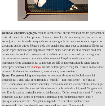
Quant au cinquième agrégat,
celui de la conscience, elle ne reconnaît pas les phénomènes
mais est consciente de leur présence. Comme disent les phénoménologistes, la conscience
est toujours conscience de quelque chose, ce qui signe le fait que la conscience ne peut pas
davantage que les autres éléments de la personnalité être prise pour sa substance. Elle n’est
pas un esprit immuable par rapport à la matière ni une sorte de soi ou d’essence ou d’âme
permanente. Au contraire zazen permet de réaliser une conscience vaste qui ne stagne sur
rien et reste constamment pure, disponible, ouverte à l’expérience de la vie, ici et
maintenant. Cette conscience qui va toujours au-delà de toute tentation de saisie dans un
lâcher prise renouvelé est
Hishiryo
, au-delà de toute pensée coagulée. Ainsi la connaissance
de soi est finalement inconnaissance, la conscience, non-conscience.
Quand l’empereur Ling
interloqué par les réponses abruptes de Bodhidharma, lui
demanda qui il était, celui-ci lui répondit : “Fushiki” – non-conscience… je n’en sais
rien.
Ce non-savoir est s’oublier soi-même, c’est-à-dire oublier les conceptions limitées que
l’on a de soi et cette libération est l’aboutissement de la quête de soi.
Quand Nangaku vint
voir Eno, le sixième patriarche, celui-ci lui demanda : “Qu’est-ce qui vient ainsi ?” Il ne lui
demandait pas quel genre de personne il était mais plus fondamentalement : quoi ?
Quelques années plus tard, Nangaku lui répondit : “Ce n’est pas quelque chose”.
Autrement dit c’est insaisissable, pas même quelque chose d’insaisissable.