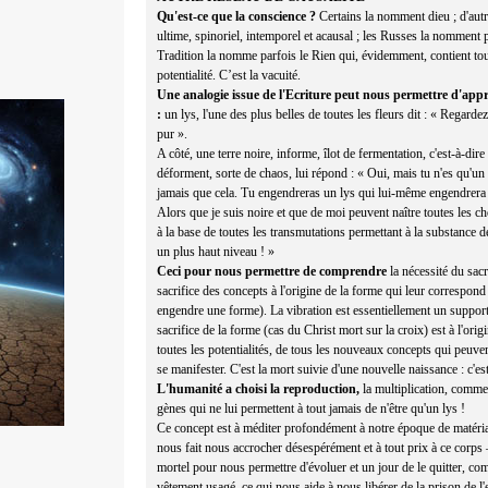
Qu'est-ce que la conscience ?
Certains la nomment dieu ; d'autr
ultime, spinoriel, intemporel et acausal ; les Russes la nomment 
Tradition la nomme parfois le Rien qui, évidemment, contient tou
potentialité. C’est la vacuité.
Une analogie issue de l'Ecriture peut nous permettre d'app
:
un lys, l'une des plus belles de toutes les fleurs dit : « Regard
pur ».
A côté, une terre noire, informe, îlot de fermentation, c'est-à-dir
déforment, sorte de chaos, lui répond : « Oui, mais tu n'es qu'un l
jamais que cela. Tu engendreras un lys qui lui-même engendrera
Alors que je suis noire et que de moi peuvent naître toutes les ch
à la base de toutes les transmutations permettant à la substance d
un plus haut niveau ! »
Ceci pour nous permettre de comprendre
la nécessité du sacri
sacrifice des concepts à l'origine de la forme qui leur correspond
engendre une forme). La vibration est essentiellement un support
sacrifice de la forme (cas du Christ mort sur la croix) est à l'ori
toutes les potentialités, de tous les nouveaux concepts qui peuve
se manifester. C'est la mort suivie d'une nouvelle naissance : c'es
L'humanité a choisi la reproduction,
la multiplication, comme 
gènes qui ne lui permettent à tout jamais de n'être qu'un lys !
Ce concept est à méditer profondément à notre époque de matéri
nous fait nous accrocher désespérément et à tout prix à ce corps
mortel pour nous permettre d'évoluer et un jour de le quitter, c
vêtement usagé, ce qui nous aide à nous libérer de la prison de l