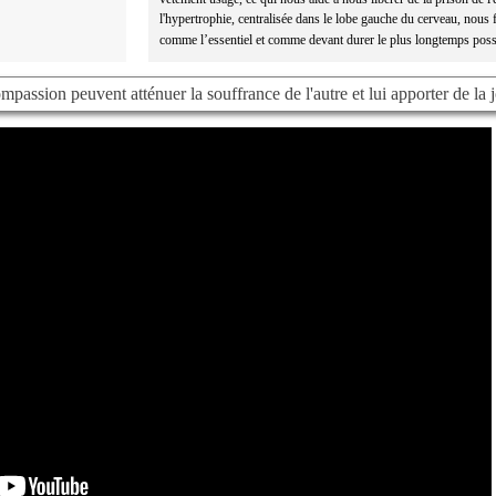
l'hypertrophie, centralisée dans le lobe gauche du cerveau, nous f
comme l’essentiel et comme devant durer le plus longtemps poss
assion peuvent atténuer la souffrance de l'autre et lui apporter de la j