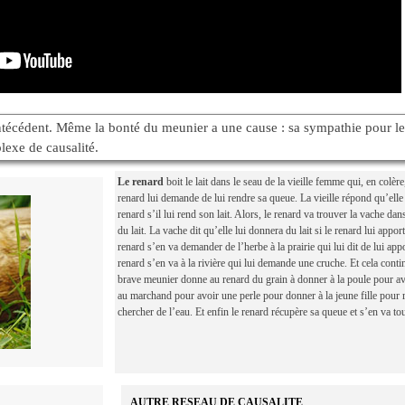
antécédent. Même la bonté du meunier a une cause : sa sympathie pour le
lexe de causalité.
Le renard
boit le lait dans le seau de la vieille femme qui, en colèr
renard lui demande de lui rendre sa queue. La vieille répond qu’ell
renard s’il lui rend son lait. Alors, le renard va trouver la vache da
du lait. La vache dit qu’elle lui donnera du lait si le renard lui appor
renard s’en va demander de l’herbe à la prairie qui lui dit de lui appo
renard s’en va à la rivière qui lui demande une cruche. Et cela cont
brave meunier donne au renard du grain à donner à la poule pour a
au marchand pour avoir une perle pour donner à la jeune fille pour 
chercher de l’eau. Et enfin le renard récupère sa queue et s’en va tou
AUTRE RESEAU DE CAUSALITE