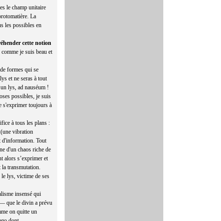
es le champ unitaire
protomatière. La
s les possibles en
réhender cette notion
ez comme je suis beau et
e de formes qui se
ys et ne seras à tout
 un lys, ad nauséum !
oses possibles, je suis
e s'exprimer toujours à
fice à tous les plans :
 (une vibration
 d'information. Tout
gine d'un chaos riche de
nt alors s’exprimer et
t la transmutation.
le lys, victime de ses
alisme insensé qui
 — que le divin a prévu
omme on quitte un
'ego dont