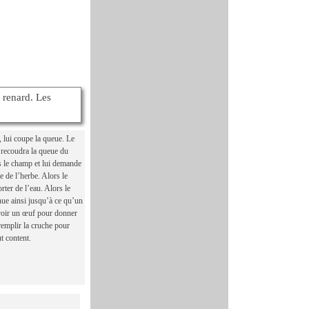
 renard. Les
e, lui coupe la queue. Le
e recoudra la queue du
ns le champ et lui demande
te de l’herbe. Alors le
rter de l’eau. Alors le
inue ainsi jusqu’à ce qu’un
voir un œuf pour donner
remplir la cruche pour
t content.