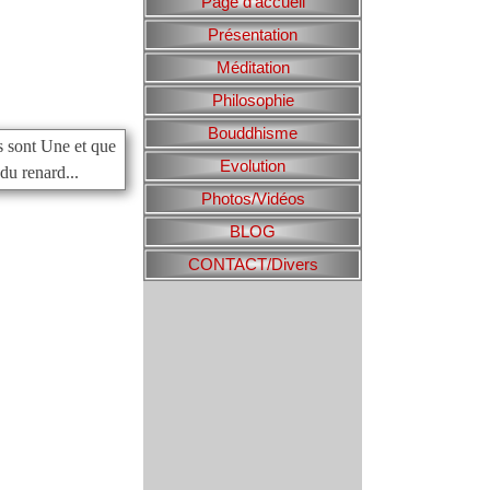
Page d'accueil
Présentation
Méditation
Philosophie
Bouddhisme
s sont Une et que
Evolution
 du renard...
Photos/Vidéos
BLOG
CONTACT/Divers