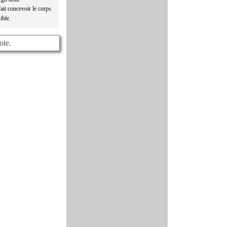
ait concevoir le corps
ible.
oie.